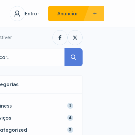
Entrar
Anunciar
tiver
egorias
iness
1
viços
4
ategorized
3