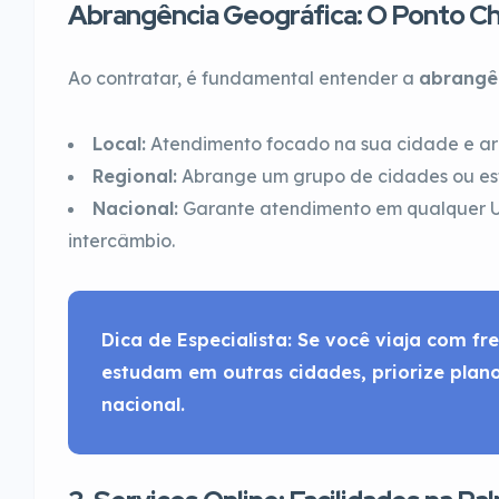
Abrangência Geográfica: O Ponto C
Ao contratar, é fundamental entender a
abrangê
Local:
Atendimento focado na sua cidade e ar
Regional:
Abrange um grupo de cidades ou es
Nacional:
Garante atendimento em qualquer Un
intercâmbio.
Dica de Especialista:
Se você viaja com fre
estudam em outras cidades, priorize plan
nacional.