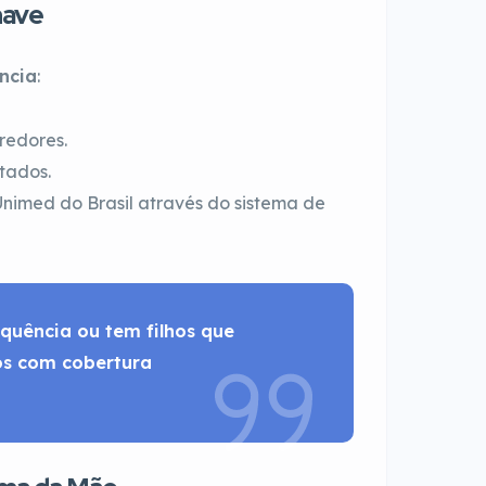
have
ncia
:
redores.
tados.
imed do Brasil através do sistema de
quência ou tem filhos que
os com cobertura