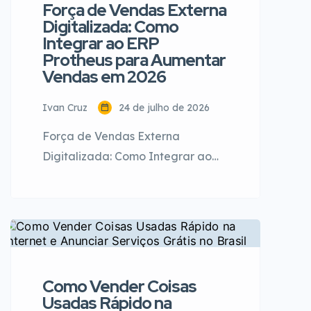
Força de Vendas Externa
maiores operadoras de saúde do
Digitalizada: Como
Brasil e Portugal, com milhões […]
Integrar ao ERP
Protheus para Aumentar
Vendas em 2026
Ivan Cruz
24 de julho de 2026
Força de Vendas Externa
Digitalizada: Como Integrar ao
ERP Protheus para Aumentar
Vendas em 2026 | IC Vendas
Força de Vendas Externa
Digitalizada: Como Integrar ao
ERP Protheus para Aumentar
Vendas em 2026 📅 24 de julho de
Como Vender Coisas
2026 ⏱️ 12 min de leitura ✍️ IC
Usadas Rápido na