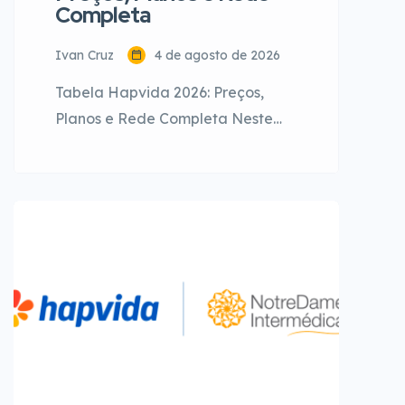
Completa
Ivan Cruz
4 de agosto de 2026
Tabela Hapvida 2026: Preços,
Planos e Rede Completa Neste
guia completo e atualizado para
o ano de 2026, você entenderá
não apenas a Tabela Hapvida e
seus valores referenciais, mas
como funciona a lógica por trás
da maior operadora verticalizada
do Brasil. Abordaremos as opções
de categorias, a diferença entre
coberturas, a infraestrutura
própria e […]