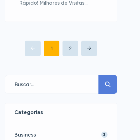
Rápido! Milhares de Visitas
Orgânicas Esperam por Você A
Plataforma Definitiva para
Classificados Online no Brasil No
dinâmico mercado de compra e
venda online, a visibilidade é a
1
2
chave para o sucesso. O ICVendas
surge como a solução ideal para
quem busca anunciar produtos e
serviços de forma gratuita e […]
Categorias
Business
1