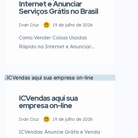
Internet e Anunciar
Vendas Início / Blog / Força de
Serviços Grátis no Brasil
Vendas / […]
Ivan Cruz
19 de julho de 2026
Como Vender Coisas Usadas
Rápido na Internet e Anunciar
Serviços Grátis no Brasil (Guia
Completo) Você já olhou ao seu
redor e percebeu a quantidade
de itens que não usa mais, ou
pensou em como poderia
ICVendas aqui sua
expandir a sua cartela de clientes
empresa on-line
sem gastar fortunas em anúncios
pagos? A verdade é que o
Ivan Cruz
19 de julho de 2026
mercado digital […]
ICVendas: Anuncie Grátis e Venda