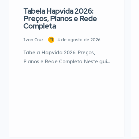
Tabela Hapvida 2026:
Preços, Planos e Rede
Completa
Ivan Cruz
4 de agosto de 2026
Tabela Hapvida 2026: Preços,
Planos e Rede Completa Neste guia
completo e atualizado para o ano
de 2026, você entenderá não
apenas a Tabela Hapvida e seus
valores referenciais, mas como
funciona a lógica por trás da maior
operadora verticalizada do Brasil.
Abordaremos as opções de
categorias, a diferença entre