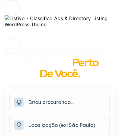
Encontre Tudo Ao
Seu Redor.
Perto
De Você.