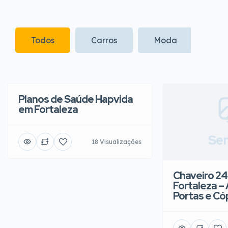
Todos
Carros
Moda
Infa
Planos de Saúde Hapvida
em Fortaleza
Sem
18 Visualizações
Chaveiro 24
Fortaleza –
Portas e Có