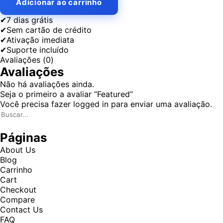
Adicionar ao carrinho
✔
7 dias grátis
✔
Sem cartão de crédito
✔
Ativação imediata
✔
Suporte incluído
Avaliações (0)
Avaliações
Não há avaliações ainda.
Seja o primeiro a avaliar “Featured”
Você precisa fazer
logged in
para enviar uma avaliação.
Páginas
About Us
Blog
Carrinho
Cart
Checkout
Compare
Contact Us
FAQ