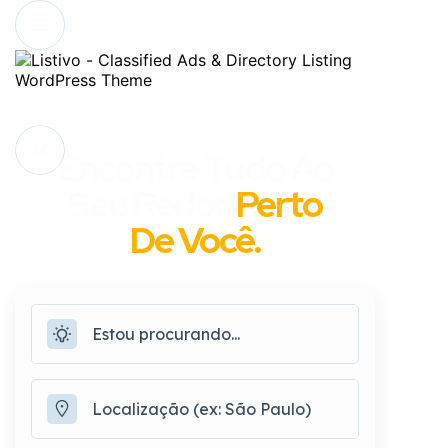
Encontre Tudo Ao
Seu Redor.
Perto
De Você.