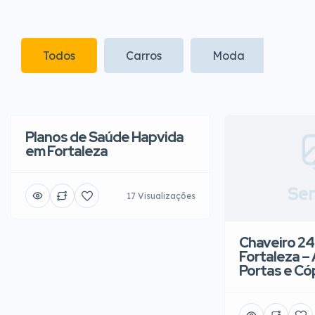
Todos
Carros
Moda
Infa
Planos de Saúde Hapvida
em Fortaleza
Sem
17 Visualizações
Chaveiro 24
Fortaleza –
Portas e Có