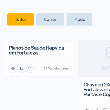
Todos
Carros
Moda
Infa
Planos de Saúde Hapvida
em Fortaleza
Sem
20 Visualizações
Chaveiro 24
Fortaleza –
Portas e Có