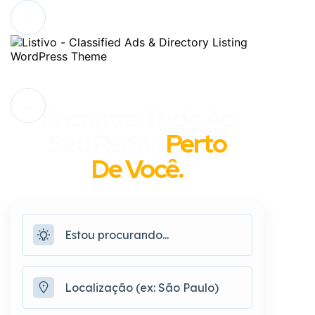
Encontre Tudo Ao
Seu Redor.
Perto
De Você.