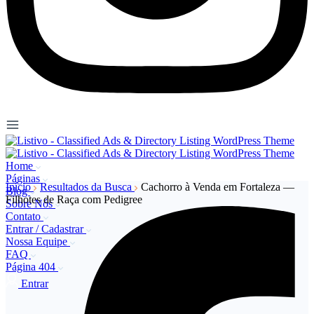
Home
Páginas
Início
Resultados da Busca
Cachorro à Venda em Fortaleza —
Blog
Filhotes de Raça com Pedigree
Sobre Nós
Contato
Entrar / Cadastrar
Nossa Equipe
FAQ
Página 404
Entrar